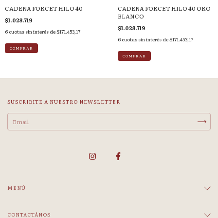
CADENA FORCET HILO 40
CADENA FORCET HILO 40 ORO
BLANCO
$1.028.719
$1.028.719
6
cuotas sin interés de
$171.453,17
6
cuotas sin interés de
$171.453,17
COMPRAR
COMPRAR
SUSCRIBITE A NUESTRO NEWSLETTER
MENÚ
CONTACTÁNOS