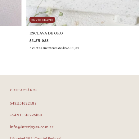
ENVÍO GRATIS
ESCLAVA DE ORO
$3.871.088
6
cuotas sin interés de
$645.181,33
CONTACTÁNOS
5491151622489
‪+54 9 11 5162‑2489‬
info@interjoyas.com.ar
Libertad 384, Capital Federal