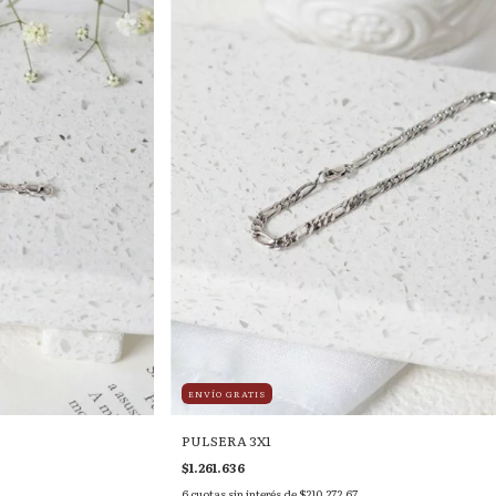
ENVÍO GRATIS
PULSERA 3X1
$1.261.636
6
cuotas sin interés de
$210.272,67