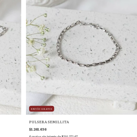
ENVÍO GRATIS
PULSERA SEMILLITA
$1.261.636
6
cuotas sin interés de
$210.272,67