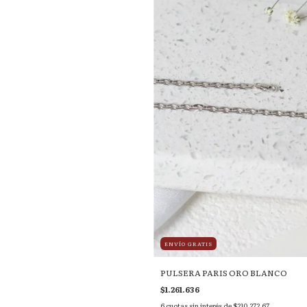
ENVÍO GRATIS
PULSERA PARIS ORO BLANCO
$1.261.636
6
cuotas sin interés de
$210.272,67