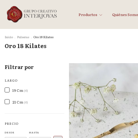
Productos
Quiénes Som
Inicio
.
Pulseras
.
Oro 18 Kilates
Oro 18 Kilates
Filtrar por
LARGO
19 Cm
(6)
21 Cm
(6)
PRECIO
DESDE
HASTA