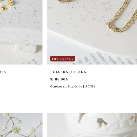
ENVÍO GRATIS
BES
PULSERA JULIANA
$1.118.004
6
cuotas sin interés de
$186.334