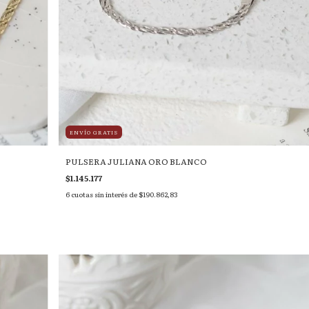
ENVÍO GRATIS
PULSERA JULIANA ORO BLANCO
$1.145.177
6
cuotas sin interés de
$190.862,83