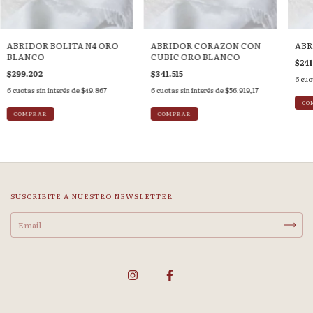
ABRIDOR BOLITA N4 ORO
ABRIDOR CORAZON CON
ABR
BLANCO
CUBIC ORO BLANCO
$241
$299.202
$341.515
6
cuo
6
cuotas sin interés de
$49.867
6
cuotas sin interés de
$56.919,17
SUSCRIBITE A NUESTRO NEWSLETTER