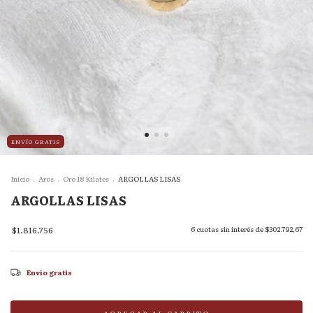
ENVÍO GRATIS
Inicio
.
Aros
.
Oro 18 Kilates
.
ARGOLLAS LISAS
ARGOLLAS LISAS
$1.816.756
6
cuotas sin interés de
$302.792,67
Envío gratis