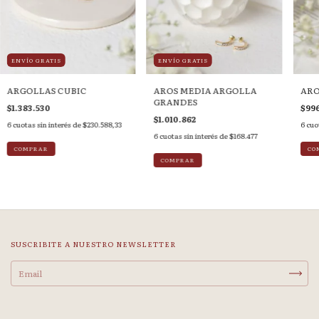
ENVÍO GRATIS
ENVÍO GRATIS
ARGOLLAS CUBIC
AROS MEDIA ARGOLLA
ARO
GRANDES
$1.383.530
$996
$1.010.862
6
cuotas sin interés de
$230.588,33
6
cuo
6
cuotas sin interés de
$168.477
SUSCRIBITE A NUESTRO NEWSLETTER