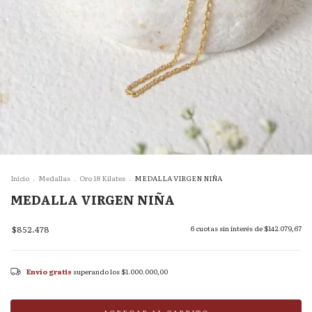
Inicio
.
Medallas
.
Oro 18 Kilates
.
MEDALLA VIRGEN NIÑA
MEDALLA VIRGEN NIÑA
$852.478
6
cuotas sin interés de
$142.079,67
Envío gratis
superando los
$1.000.000,00