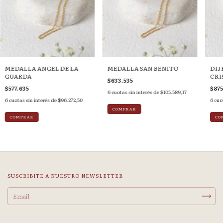
MEDALLA ANGEL DE LA
MEDALLA SAN BENITO
DIJ
GUARDA
CRI
$633.535
$577.635
$875
6
cuotas sin interés de
$105.589,17
6
cuotas sin interés de
$96.272,50
6
cuo
SUSCRIBITE A NUESTRO NEWSLETTER